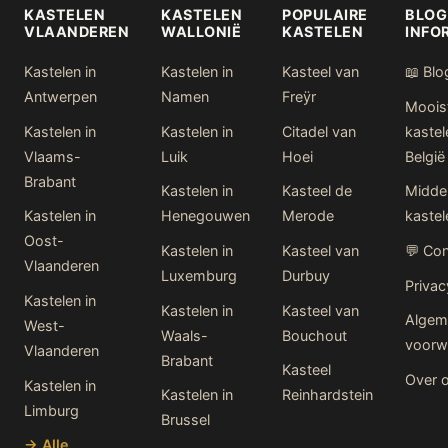
KASTELEN
KASTELEN
POPULAIRE
BLOG
VLAANDEREN
WALLONIË
KASTELEN
INFO
Kastelen in
Kastelen in
Kasteel van
📖 Blo
Antwerpen
Namen
Freÿr
Moois
Kastelen in
Kastelen in
Citadel van
kastel
Vlaams-
Luik
Hoei
België
Brabant
Kastelen in
Kasteel de
Midde
Kastelen in
Henegouwen
Merode
kastel
Oost-
Kastelen in
Kasteel van
💬 Con
Vlaanderen
Luxemburg
Durbuy
Privac
Kastelen in
Kastelen in
Kasteel van
Algem
West-
Waals-
Bouchout
voorw
Vlaanderen
Brabant
Kasteel
Over 
Kastelen in
Kastelen in
Reinhardstein
Limburg
Brussel
→ Alle