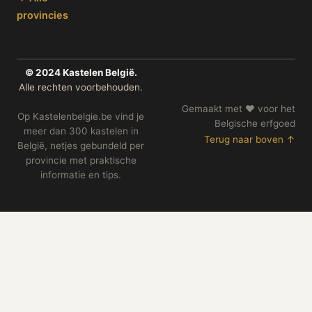
provincies
© 2024 Kastelen België.
Alle rechten voorbehouden.
Gemaakt met ❤️ voor het
Op Kastelenbelgie.be vind je
Belgische erfgoed
meer dan 300 kastelen in
Terug naar boven ↑
België, netjes gebundeld per
provincie met praktische
informatie en tips.