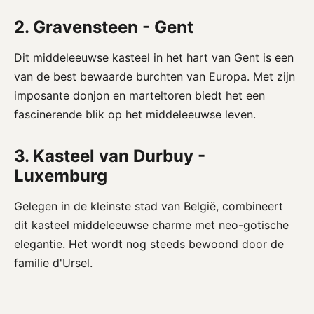
2. Gravensteen - Gent
Dit middeleeuwse kasteel in het hart van Gent is een
van de best bewaarde burchten van Europa. Met zijn
imposante donjon en marteltoren biedt het een
fascinerende blik op het middeleeuwse leven.
3. Kasteel van Durbuy -
Luxemburg
Gelegen in de kleinste stad van België, combineert
dit kasteel middeleeuwse charme met neo-gotische
elegantie. Het wordt nog steeds bewoond door de
familie d'Ursel.