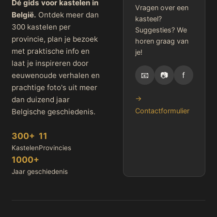
Dé gids voor kastelen in
Vragen over een
België.
Ontdek meer dan
kasteel?
300 kastelen per
Suggesties? We
provincie, plan je bezoek
horen graag van
met praktische info en
je!
laat je inspireren door
📧
📷
f
eeuwenoude verhalen en
prachtige foto's uit meer
→
dan duizend jaar
Contactformulier
Belgische geschiedenis.
300+
11
Kastelen
Provincies
1000+
Jaar geschiedenis