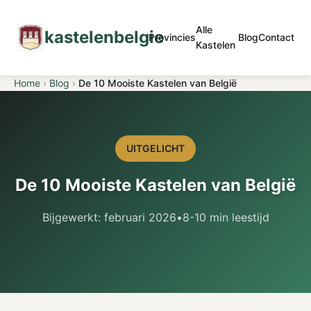
Alle
kastelenbelgie
Provincies
Blog
Contact
Kastelen
Home
›
Blog
›
De 10 Mooiste Kastelen van België
UITGELICHT
De 10 Mooiste Kastelen van België
Bijgewerkt: februari 2026
•
8-10 min leestijd