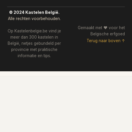
© 2024 Kastelen België.
Alle rechten voorbehouden.
Gemaakt met ❤️ voor het
Op Kastelenbelgie.be vind je
Belgische erfgoed
meer dan 300 kastelen in
Terug naar boven ↑
België, netjes gebundeld per
provincie met praktische
informatie en tips.