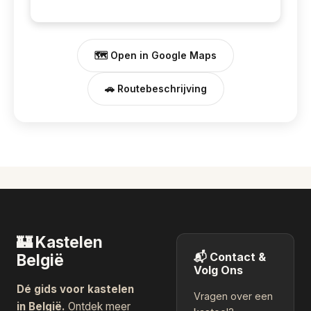
🗺️ Open in Google Maps
🚗 Routebeschrijving
🏰 Kastelen
📬 Contact &
België
Volg Ons
Dé gids voor kastelen
Vragen over een
in België.
Ontdek meer