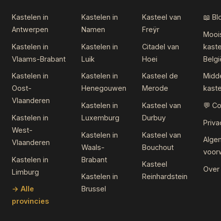
Kastelen in
Kastelen in
Kasteel van
📖 Bl
Antwerpen
Namen
Freÿr
Mooi
Kastelen in
Kastelen in
Citadel van
kaste
Vlaams-Brabant
Luik
Hoei
Belgi
Kastelen in
Kastelen in
Kasteel de
Midd
Oost-
Henegouwen
Merode
kast
Vlaanderen
Kastelen in
Kasteel van
💬 Co
Kastelen in
Luxemburg
Durbuy
Priva
West-
Kastelen in
Kasteel van
Alge
Vlaanderen
Waals-
Bouchout
voor
Kastelen in
Brabant
Kasteel
Over
Limburg
Kastelen in
Reinhardstein
→ Alle
Brussel
provincies