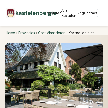
Alle
kastelenbelgie
Kastelen
Blog
Contact
Kastelen
Home
›
Provincies
›
Oost-Vlaanderen
›
Kasteel de bist