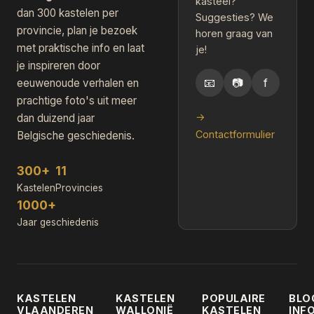
kasteel?
dan 300 kastelen per
Suggesties? We
provincie, plan je bezoek
horen graag van
met praktische info en laat
je!
je inspireren door
📧
📷
f
eeuwenoude verhalen en
prachtige foto's uit meer
→
dan duizend jaar
Contactformulier
Belgische geschiedenis.
300+
11
Kastelen
Provincies
1000+
Jaar geschiedenis
KASTELEN
KASTELEN
POPULAIRE
BLO
VLAANDEREN
WALLONIË
KASTELEN
INF